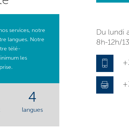
os services, notre
Du lundi 
tre langues. Notre
8h-12h/1
tre télé-
minimum les
+
prise.
+3
4
t
langues