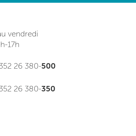
au vendredi
3h-17h
352 26 380-
500
52 26 380-
350