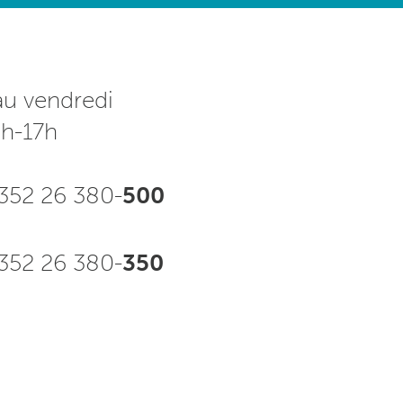
au vendredi
3h-17h
352 26 380-
500
52 26 380-
350