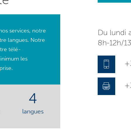
os services, notre
Du lundi 
tre langues. Notre
8h-12h/1
tre télé-
minimum les
+
prise.
+3
4
t
langues