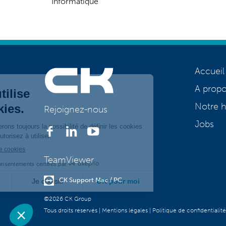
Informatique
Accueil
A prop
Notre h
Rejoignez-nous
Jobs
TeamViewer
CK Support Mac / PC
©2026 CK Group
Tous droits réservés
|
Mentions légales
|
Politique de confidentialité