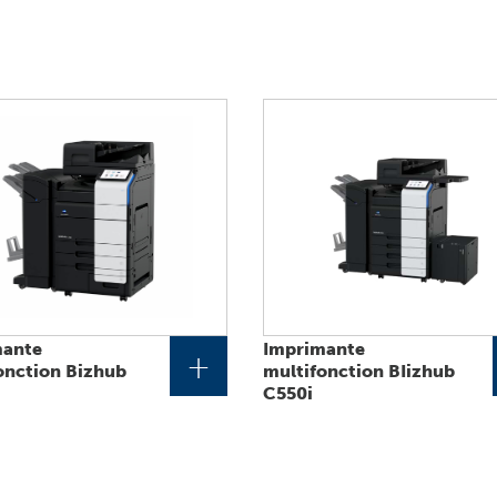
mante
Imprimante
+
onction Bizhub
multifonction BIizhub
C550i