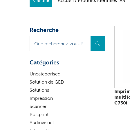
Accueil
/ Produits identifiés “A3”
Retour
Recherche
Que
recherchez-
vous
?
Catégories
Uncategorised
Solution de GED
Solutions
Impri
multif
Impression
C750i
Scanner
Postprint
Audiovisuel