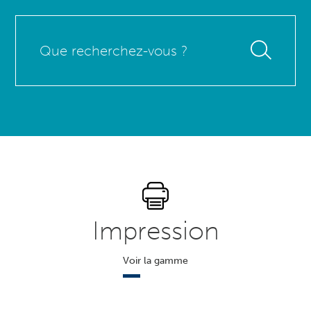
Que
recherchez-
vous
?
Impression
Voir la gamme