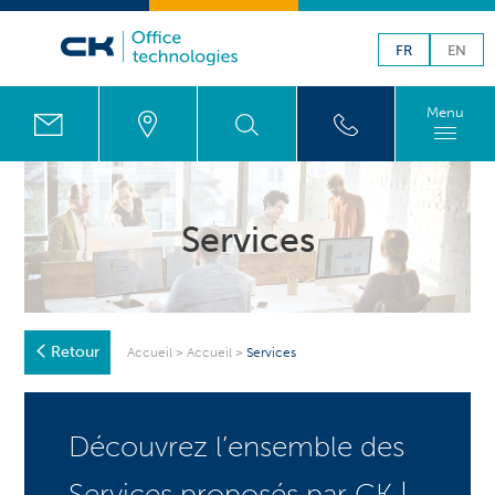
FR
EN
Menu
Services
Retour
Accueil
>
Accueil
>
Services
Découvrez l’ensemble des
Services proposés par CK |