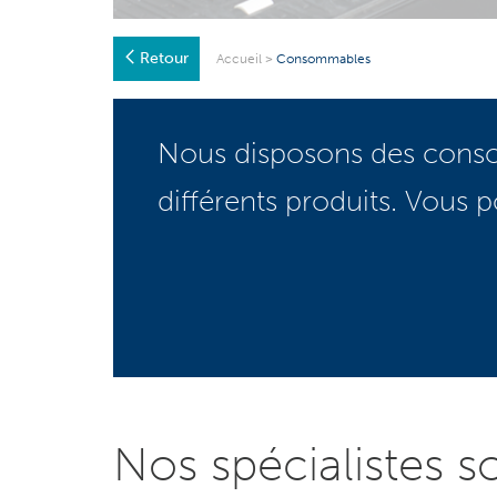
Retour
Accueil
>
Consommables
Nous disposons des
cons
différents produits. Vous
Nos spécialistes s