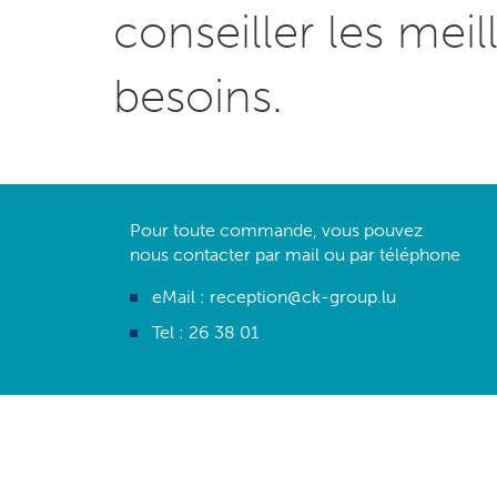
conseiller les me
besoins.
Pour toute commande, vous pouvez
nous contacter par mail ou par téléphone
eMail :
reception@ck-group.lu
Tel :
26 38 01