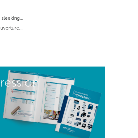
, sleeking…
ouverture…
ession