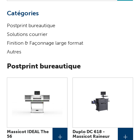
vous
?
Catégories
Postprint bureautique
Solutions courrier
Finition & Façonnage large format
Autres
Postprint bureautique
Massicot IDEAL The
Duplo DC 618 -
+
+
56
Massicot Raineur