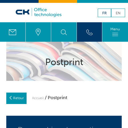
FR
EN
Menu
Postprint
/ Postprint
Retour
Accueil