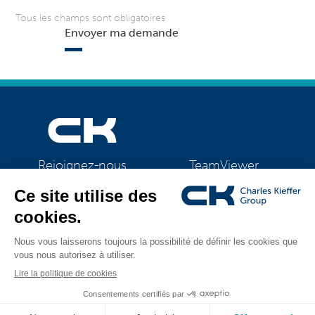
Tous les champs sont obligatoires
Envoyer ma demande
TeamViewer
Rejoignez-nous
CK Support Mac / PC
©2026 CK Group
|
Mentions légales
|
Politique de confidentialité
|
Tous droits réservés
Politique de cookies
|
Gestion des cookies
Visual identity by
Digitalised by