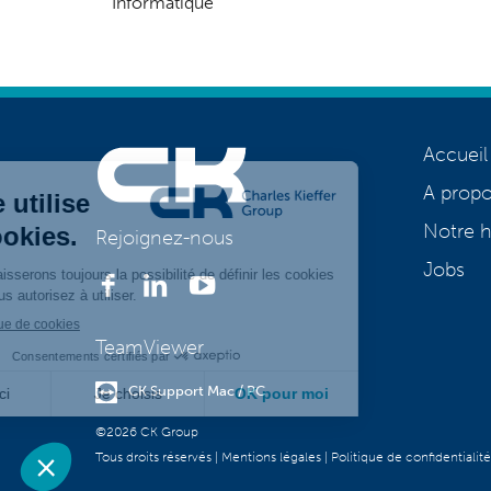
Informatique
Accueil
A prop
Notre h
Rejoignez-nous
Jobs
TeamViewer
CK Support Mac / PC
©2026 CK Group
Tous droits réservés
|
Mentions légales
|
Politique de confidentialité