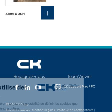
+
AIRxTOUCH
TeamViewer
Rejoignez-nous
CK Support Mac / PC
©2026 CK Group
|
Mentions légales
|
Politique de confidentialité
|
Tous droits réservés