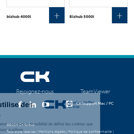
+
+
bizhub 4000i
Bizhub 5000i
TeamViewer
Rejoignez-nous
CK Support Mac / PC
©2026 CK Group
|
Mentions légales
|
Politique de confidentialité
|
Tous droits réservés