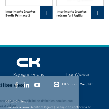
+
+
Imprimante à cartes
Imprimante à cartes
Evolis Primacy 2
retransfert Agilia
TeamViewer
Rejoignez-nous
CK Support Mac / PC
©2026 CK Group
|
Mentions légales
|
Politique de confidentialité
|
Tous droits réservés