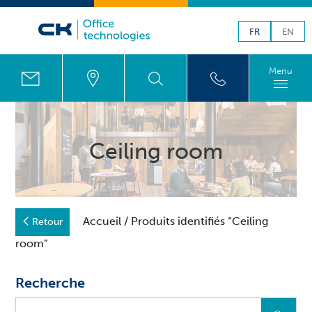
FR
EN
Menu
Ceiling room
Accueil
/ Produits identifiés “Ceiling
Retour
room”
Recherche
Que