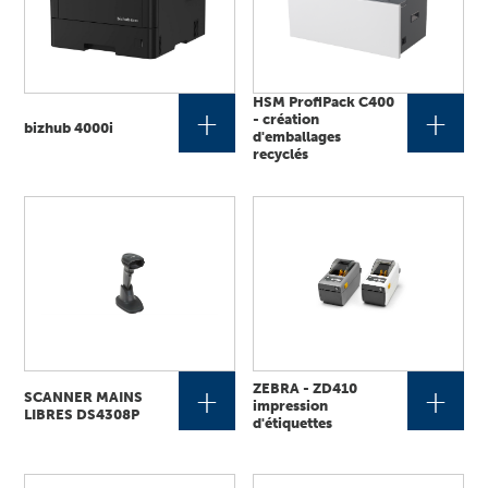
HSM ProfiPack C400
+
+
- création
bizhub 4000i
d'emballages
recyclés
+
ZEBRA - ZD410
+
SCANNER MAINS
impression
LIBRES DS4308P
d'étiquettes