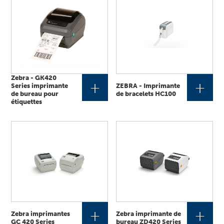
Zebra - GK420
+
+
Series imprimante
ZEBRA - Imprimante
de bureau pour
de bracelets HC100
étiquettes
+
+
Zebra imprimantes
Zebra imprimante de
GC 420 Series
bureau ZD420 Series