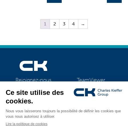
1
2
3
4
→
TeamViewer
Rejoignez-nous
CK Support Mac / PC
©2026 CK Group
|
Mentions légales
|
Politique de confidentialité
|
Tous droits réservés
Politique de cookies
|
Gestion des cookies