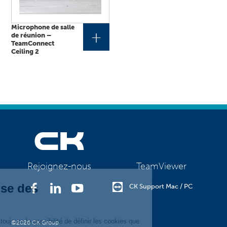
Microphone de salle
+
de réunion –
TeamConnect
Ceiling 2
TeamViewer
Rejoignez-nous
CK Support Mac / PC
©2026 CK Group