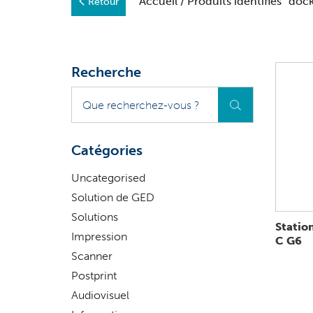
Accueil
/ Produits identifiés “doc
Retour
Recherche
Que
recherchez-
vous
?
Catégories
Uncategorised
Solution de GED
Solutions
Statio
Impression
C G6
Scanner
Postprint
Audiovisuel