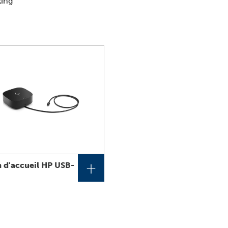
king”
+
n d'accueil HP USB-