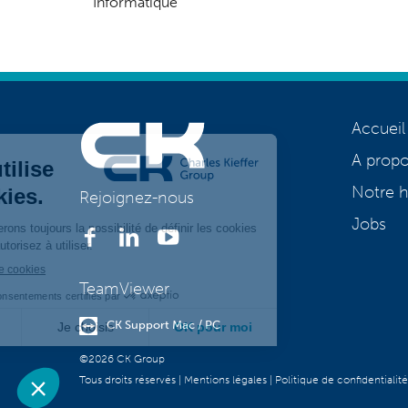
Informatique
Accueil
A prop
Notre h
Rejoignez-nous
Jobs
TeamViewer
CK Support Mac / PC
©2026 CK Group
Tous droits réservés
|
Mentions légales
|
Politique de confidentialité