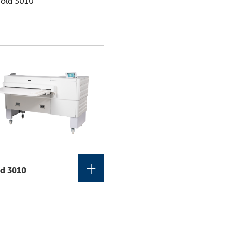
efold 3010”
+
ld 3010