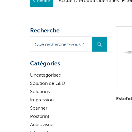
Accueil
/ Produits identifiés “Est
Retour
Recherche
Que
recherchez-
vous
?
Catégories
Uncategorised
Solution de GED
Solutions
Estefo
Impression
Scanner
Postprint
Audiovisuel