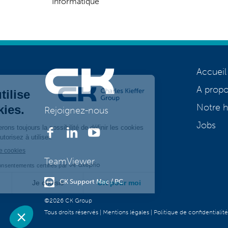
Informatique
Accueil
A prop
Notre h
Rejoignez-nous
Jobs
TeamViewer
CK Support Mac / PC
©2026 CK Group
Tous droits réservés
|
Mentions légales
|
Politique de confidentialité