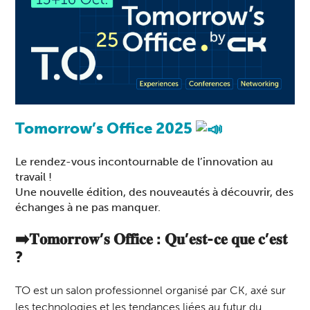
Tomorrow’s Office 2025
Le rendez-vous incontournable de l’innovation au
travail !
Une nouvelle édition, des nouveautés à découvrir, des
échanges à ne pas manquer.
➡️𝐓𝐨𝐦𝐨𝐫𝐫𝐨𝐰’𝐬 𝐎𝐟𝐟𝐢𝐜𝐞 : 𝐐𝐮’𝐞𝐬𝐭-𝐜𝐞 𝐪𝐮𝐞 𝐜’𝐞𝐬𝐭
?
TO est un salon professionnel organisé par CK, axé sur
les technologies et les tendances liées au futur du