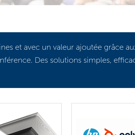
ines et avec un valeur ajoutée grâce a
érence. Des solutions simples, efficace