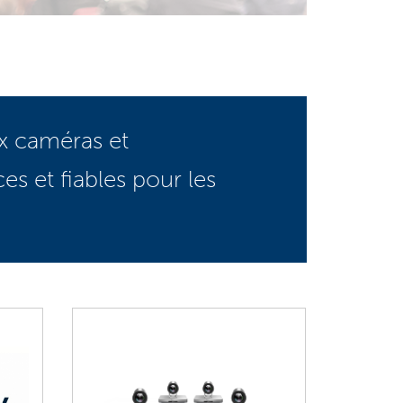
ux caméras et
s et fiables pour les