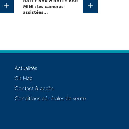
RALLY BAR & RALLY BAR
+
+
MINI : les caméras
assistées…
Actualités
CK Mag
Contact & accès
Conditions générales de vente