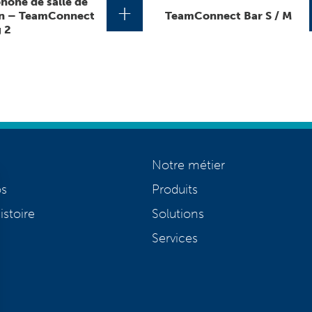
hone de salle de
+
n – TeamConnect
TeamConnect Bar S / M
 2
Notre métier
os
Produits
istoire
Solutions
Services