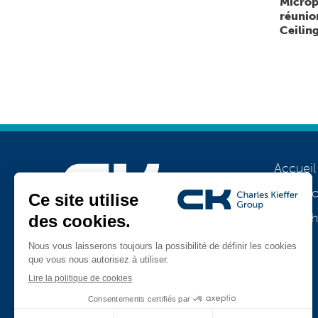
Microp
réunio
Ceiling
Accueil
A prop
Notre h
Rejoignez-nous
Jobs
TeamViewer