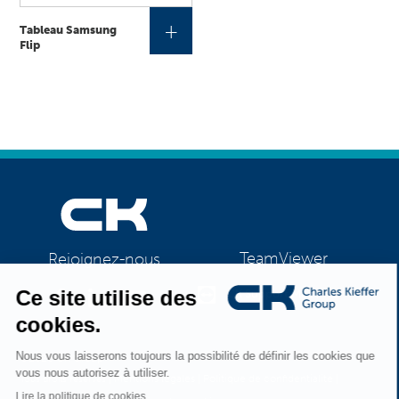
+
Tableau Samsung
Flip
TeamViewer
Rejoignez-nous
CK Support Mac / PC
©2026 CK Group
|
Mentions légales
|
Politique de confidentialité
|
Tous droits réservés