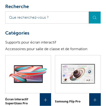
Recherche
Que
recherchez-
vous
?
Catégories
Supports pour écran interactif
Accessoires pour salle de classe et de formation
+
+
Écran interactif
Samsung Flip Pro
SuperGlass Pro