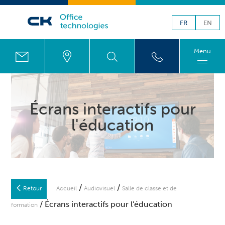
FR
EN
Menu
Écrans interactifs pour
l'éducation
/
/
Retour
Accueil
Audiovisuel
Salle de classe et de
/ Écrans interactifs pour l'éducation
formation