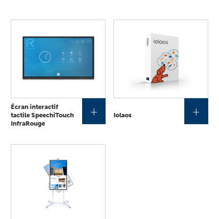
Écran interactif
+
+
tactile SpeechiTouch
Iolaos
InfraRouge