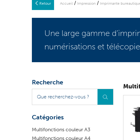
/
/
Retour
Accueil
Impression
Imprimante bureautiqu
Une large gamme d’imprima
numérisations et télécopie
Recherche
Multi
Que
recherchez-
vous
?
Catégories
Multifonctions couleur A3
Multifonctions couleur A4