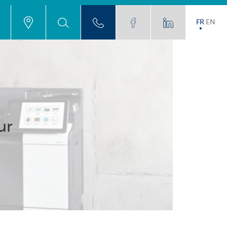
FR
EN
ur