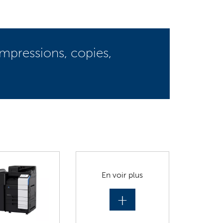
mpressions, copies,
En voir plus
+