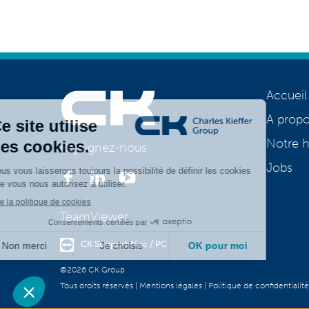
Accueil
A prop
Notre h
Rejoignez-nous
Jobs
TeamViewer
CK Support Mac / PC
©2026 CK Group
Tous droits réservés
|
Mentions légales
|
Politique de confidentialité