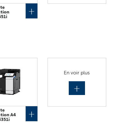
te
+
ction
551i
En voir plus
+
te
+
tion A4
3351i