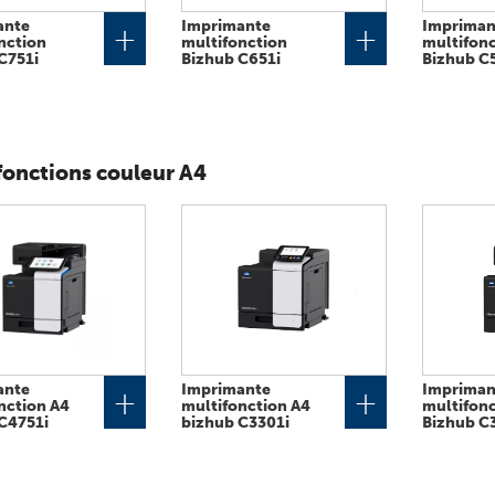
ante
Imprimante
Impriman
+
+
nction
multifonction
multifon
C751i
Bizhub C651i
Bizhub C
fonctions couleur A4
ante
Imprimante
Impriman
+
+
nction A4
multifonction A4
multifonc
C4751i
bizhub C3301i
Bizhub C