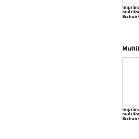
Imprim
multifo
Bizhub 
Multi
Imprim
multifo
Bizhub 