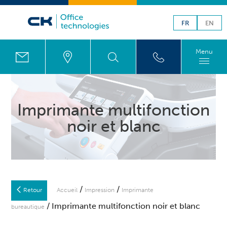
FR
EN
Menu
Imprimante multifonction
noir et blanc
/
/
Retour
Accueil
Impression
Imprimante
/ Imprimante multifonction noir et blanc
bureautique