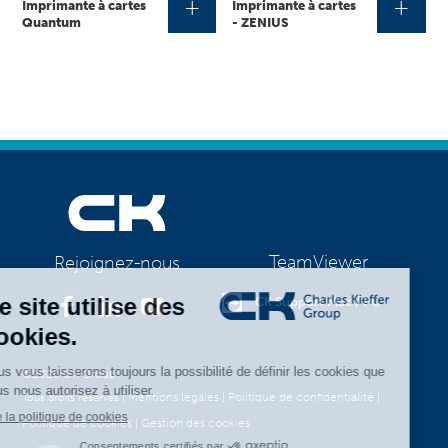
+
+
Imprimante à cartes
Imprimante à cartes
Quantum
- ZENIUS
TeamViewer
Rejoignez-nous
CK Support Mac / PC
©2026 CK Group
|
Mentions légales
|
Politique de confidentialité
|
Tous droits réservés
Politique de cookies
|
Gestion des cookies