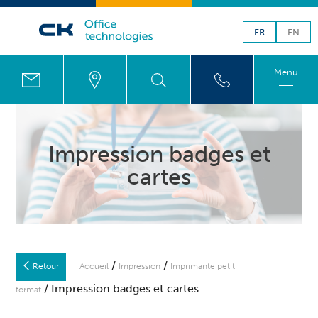
FR
EN
Menu
Impression badges et
cartes
/
/
Retour
Accueil
Impression
Imprimante petit
/ Impression badges et cartes
format