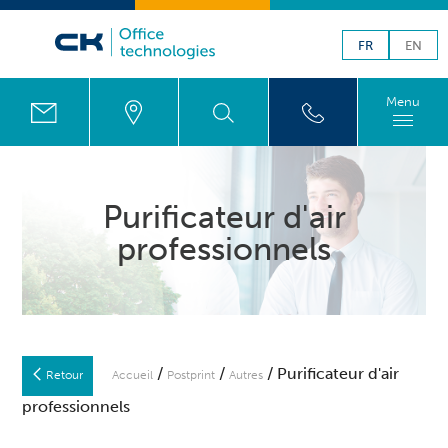
FR
EN
Menu
Purificateur d'air
professionnels
/
/
/ Purificateur d'air
Retour
Accueil
Postprint
Autres
professionnels