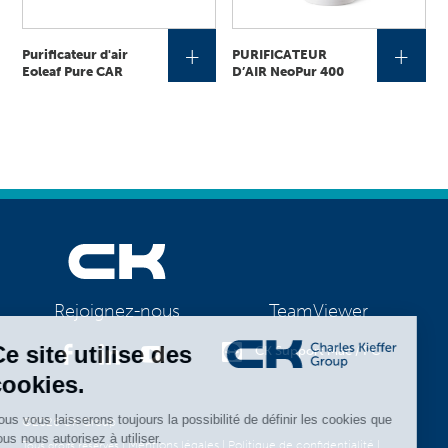
+
+
Purificateur d'air
PURIFICATEUR
Eoleaf Pure CAR
D’AIR NeoPur 400
TeamViewer
Rejoignez-nous
CK Support Mac / PC
©2026 CK Group
|
Mentions légales
|
Politique de confidentialité
|
Tous droits réservés