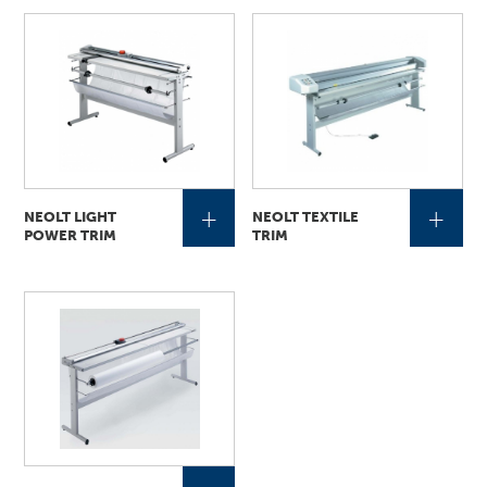
+
+
NEOLT LIGHT
NEOLT TEXTILE
POWER TRIM
TRIM