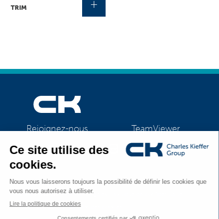
+
TRIM
TeamViewer
Rejoignez-nous
CK Support Mac / PC
©2026 CK Group
|
Mentions légales
|
Politique de confidentialité
|
Tous droits réservés
Politique de cookies
|
Gestion des cookies