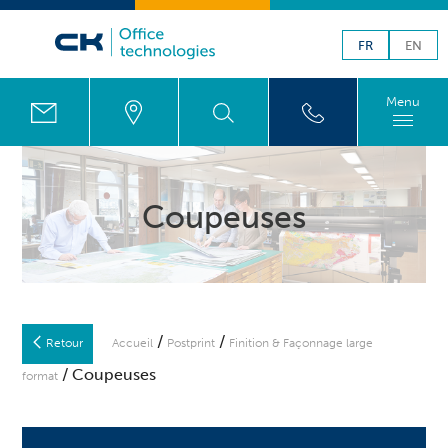
FR
EN
Menu
Coupeuses
/
/
Retour
Accueil
Postprint
Finition & Façonnage large
/ Coupeuses
format