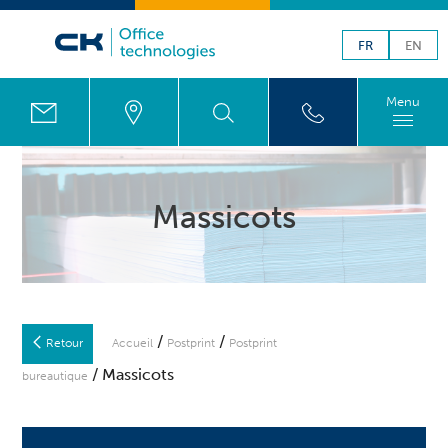
FR
EN
Menu
Massicots
/
/
Retour
Accueil
Postprint
Postprint
/ Massicots
bureautique