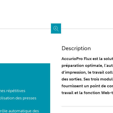
Description
AccurioPro Flux est la solu
préparation optimale, l’au
d’impression, le travail col
des sorties. Ses trois modu
fournissent un point de con
es répétitives
travail et la fonction Web-t
ilisation des presses
ntrôle automatique des