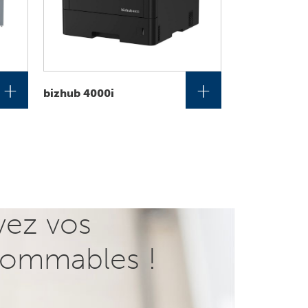
+
+
bizhub 4000i
vez vos
ommables !