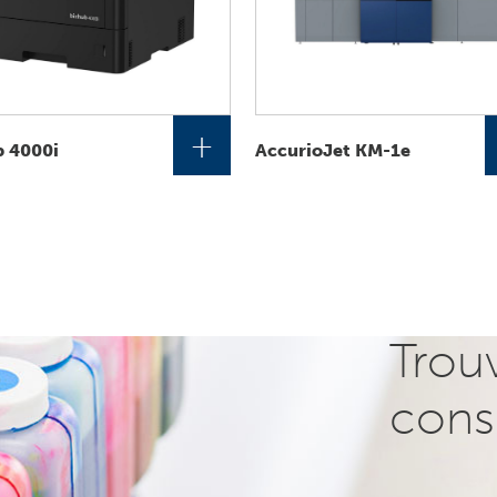
+
b 4000i
AccurioJet KM-1e
Trou
cons