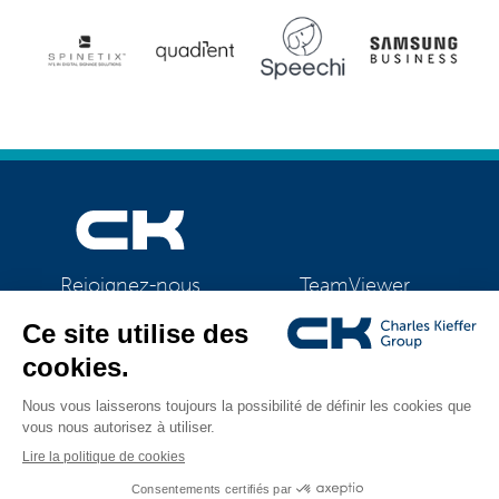
TeamViewer
Rejoignez-nous
CK Support Mac / PC
©2026 CK Group
|
Mentions légales
|
Politique de confidentialité
|
Tous droits réservés
Politique de cookies
|
Gestion des cookies