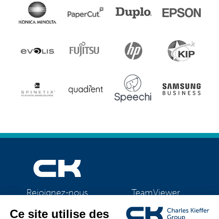
TeamViewer
Rejoignez-nous
CK Support Mac / PC