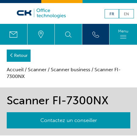
FR
EN
Menu
Retour
Accueil
/
Scanner
/
Scanner business
/ Scanner FI-
7300NX
Scanner FI-7300NX
Contactez un conseiller