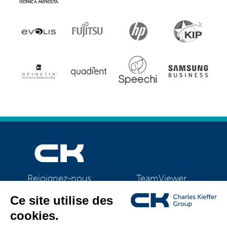
TeamViewer
Rejoignez-nous
CK Support Mac / PC