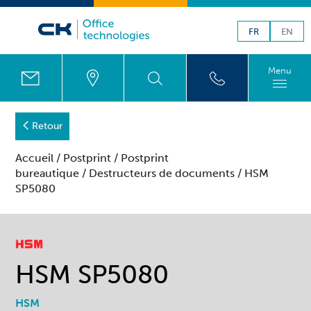
FR
EN
Menu
Retour
Accueil
/
Postprint
/
Postprint
bureautique
/
Destructeurs de documents
/ HSM
SP5080
HSM SP5080
HSM