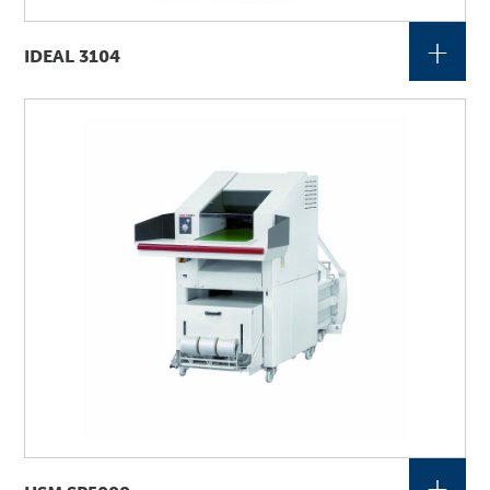
+
IDEAL 3104
+