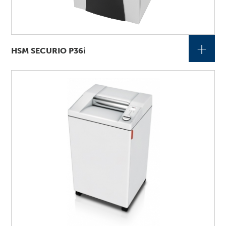
+
HSM SECURIO P36i