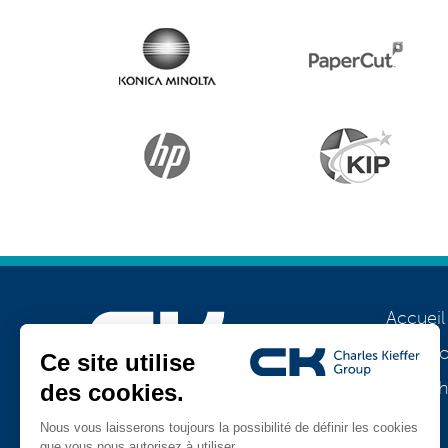
Accueil
A prop
Notre h
Rejoignez-nous
Jobs