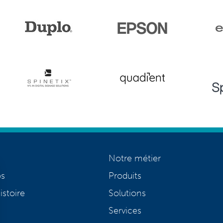
Notre métier
os
Produits
istoire
Solutions
Services