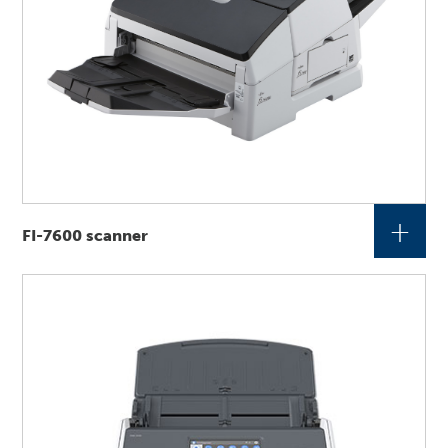
+
FI-7600 scanner