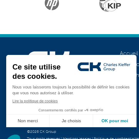
Accueil
A prop
Notre h
Rejoignez-nous
Jobs
TeamViewer
CK Support Mac / PC
©2026 CK Group
Tous droits réservés
|
Mentions légales
|
Politique de confidentialité