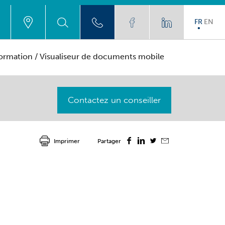
FR
EN
formation
/ Visualiseur de documents mobile
Contactez un conseiller
Imprimer
Partager