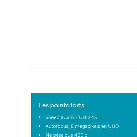
Les points forts
SpeechiCam 7 UHD 4K
Autofocus, 8 mégapixels en UHD
Ne pèse que 400 g