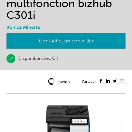
multifonction bizhub
C301i
Konica Minolta
Contactez un conseiller
Disponible
chez CK
Imprimer
Partager