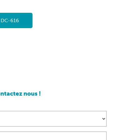
o DC-616
ntactez nous !