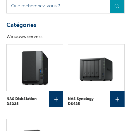
Que
recherchez-
vous
?
Catégories
Windows servers
+
+
NAS DiskStation
NAS Synology
DS225
DS425