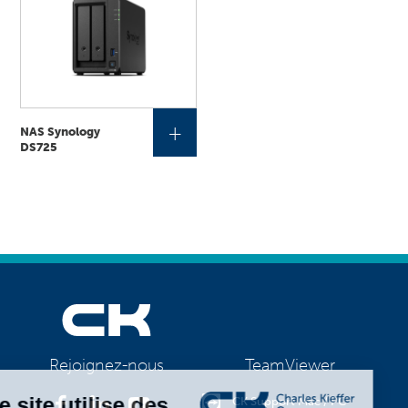
+
NAS Synology
DS725
TeamViewer
Rejoignez-nous
CK Support Mac / PC