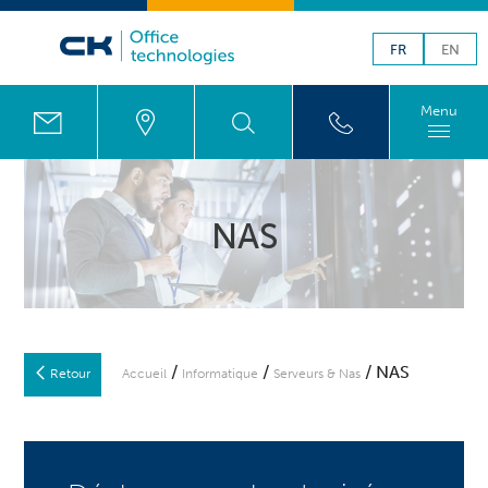
FR
EN
Menu
NAS
/
/
/ NAS
Retour
Accueil
Informatique
Serveurs & Nas