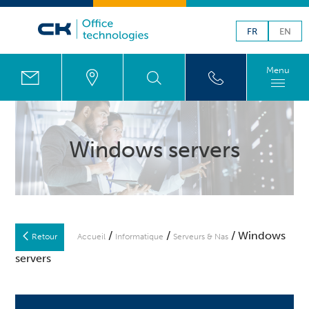
FR
EN
Menu
Windows servers
/
/
/ Windows
Retour
Accueil
Informatique
Serveurs & Nas
servers