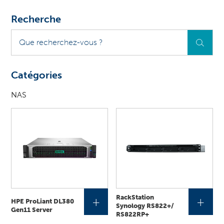
Recherche
Que
recherchez-
vous
?
Catégories
NAS
RackStation
+
+
HPE ProLiant DL380
Synology RS822+​/​
Gen11 Server
RS822RP+