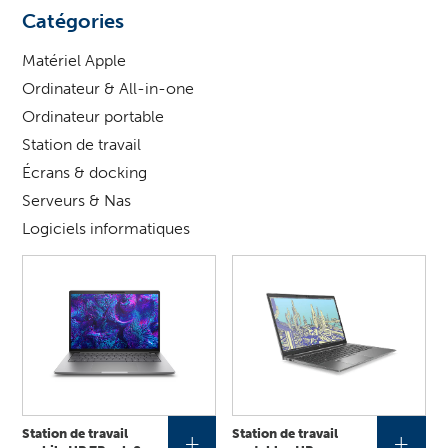
?
Catégories
Matériel Apple
Ordinateur & All-in-one
Ordinateur portable
Station de travail
Écrans & docking
Serveurs & Nas
Logiciels informatiques
Station de travail
Station de travail
+
+