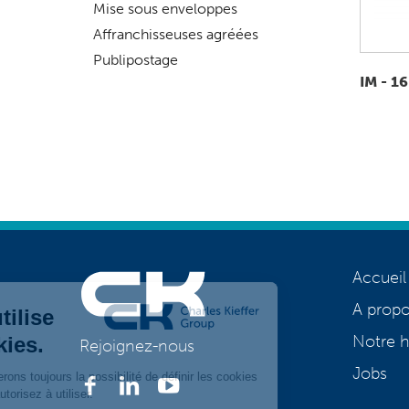
Mise sous enveloppes
Affranchisseuses agréées
Publipostage
IM - 16
Accueil
A prop
Notre h
Rejoignez-nous
Jobs