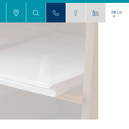
FR
EN