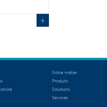
+
Notre métier
os
Produits
istoire
Solutions
Services