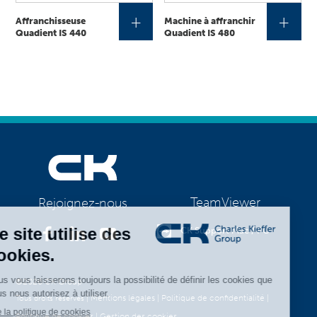
+
+
Affranchisseuse
Machine à affranchir
Quadient IS 440
Quadient IS 480
TeamViewer
Rejoignez-nous
CK Support Mac / PC
©2026 CK Group
|
Mentions légales
|
Politique de confidentialité
|
Tous droits réservés
Politique de cookies
|
Gestion des cookies