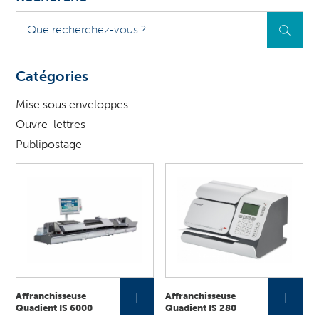
Que
recherchez-
vous
?
Catégories
Mise sous enveloppes
Ouvre-lettres
Publipostage
+
+
Affranchisseuse
Affranchisseuse
Quadient IS 6000
Quadient IS 280