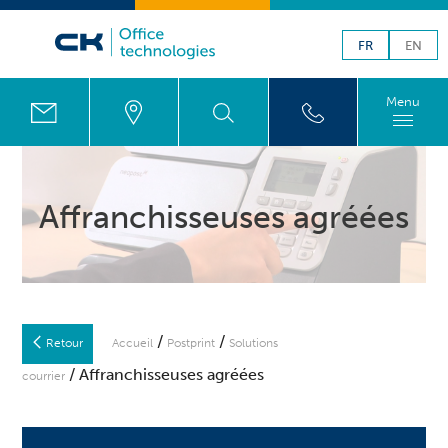
FR
EN
Menu
Affranchisseuses agréées
/
/
Retour
Accueil
Postprint
Solutions
/ Affranchisseuses agréées
courrier