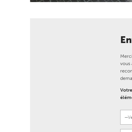
En
Merci
vous 
recon
dema
Votre
éléme