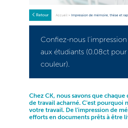
Retour
Accueil
>
Impression de mémoire, thèse et rap
Confiez-nous l'impression 
aux étudiants (0.08ct pour
couleur).
Chez CK, nous savons que chaque 
de travail acharné. C'est pourquoi
votre travail. De l'impression de
mé
efforts en documents prêts à être l