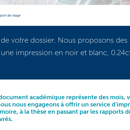
port de stage
de votre dossier. Nous proposons des ta
 une impression en noir et blanc, 0.24
document académique représente des mois, vo
 nous nous engageons à offrir
un service d'imp
moire
, à la thèse en passant par les rapports
ivrés.