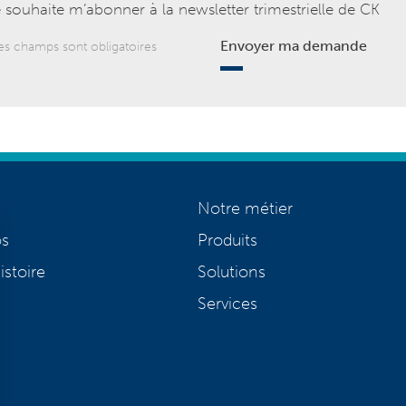
 souhaite m’abonner à la newsletter trimestrielle de CK
Envoyer ma demande
es champs sont obligatoires
Notre métier
os
Produits
istoire
Solutions
Services