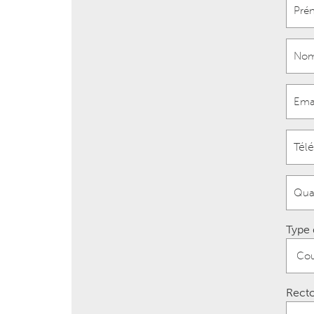
Type 
Recto