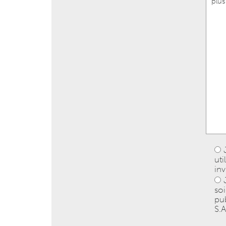
ut
inv
so
pub
S.A