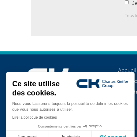
Je
Tous l
Accueil
A prop
Notre h
Rejoignez-nous
Jobs
TeamViewer
CK Support Mac / PC