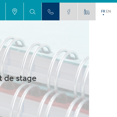
FR
EN
t de stage