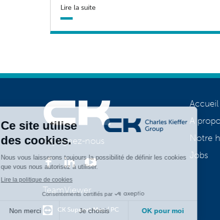
Lire la suite
Accueil
A prop
Notre h
Rejoignez-nous
Jobs
TeamViewer
CK Support Mac / PC