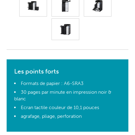
Les points forts
Formats de papier : A6-SRA3
30 pages par minute en impression noir &
blanc
Ecran tactile couleur de 10,1 pouces
agrafage, pliage, perforation