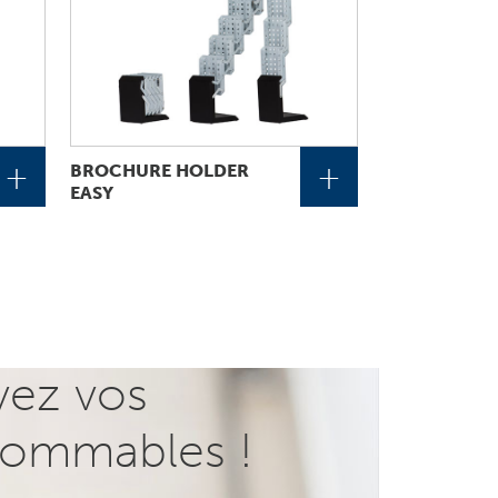
+
+
BROCHURE HOLDER
EASY
vez vos
ommables !