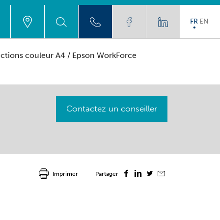
FR
EN
nctions couleur A4
/ Epson WorkForce
Contactez un conseiller
Imprimer
Partager