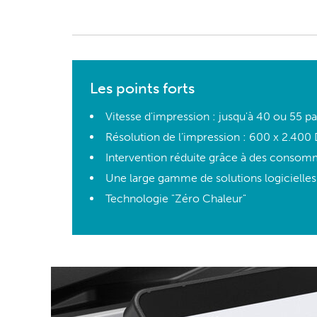
Les points forts
Vitesse d'impression : jusqu'à 40 ou 55 
Résolution de l’impression : 600 x 2.400 
Intervention réduite grâce à des consom
Une large gamme de solutions logiciell
Technologie "Zéro Chaleur"