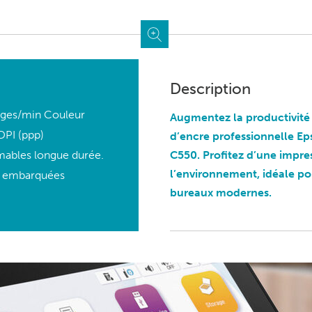
Description
pages/min Couleur
Augmentez la productivité 
DPI (ppp)
d’encre professionnelle E
mables longue durée.
C550. Profitez d’une impr
l’environnement, idéale po
es embarquées
bureaux modernes.