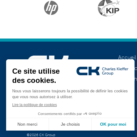
Accueil
A prop
Notre h
Rejoignez-nous
Jobs
TeamViewer
CK Support Mac / PC
©2026 CK Group