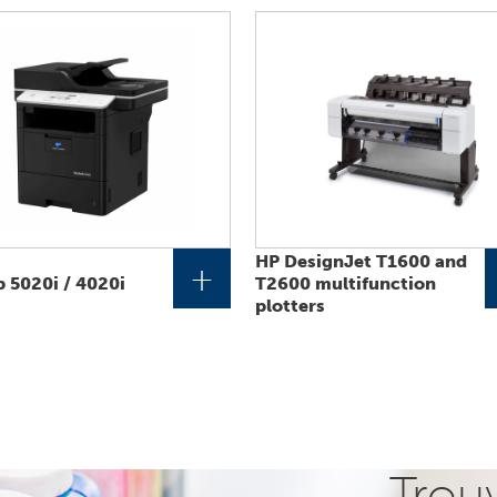
HP DesignJet T1600 and
+
 5020i / 4020i
T2600 multifunction
plotters
Trou