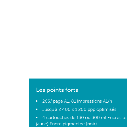
Les points forts
26S/ page A1, 81 impressions A1/h
Jusqu’à 2 400 x 1 200 ppp optimisés
4 cartouches de 130 ou 300 ml Encres te
jaune) Encre pigmentée (noir)