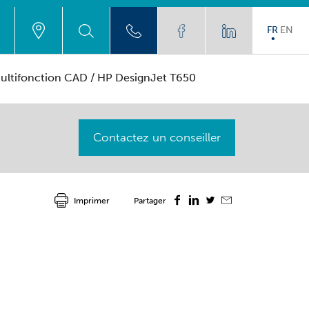
FR
EN
multifonction CAD
/ HP DesignJet T650
Contactez un conseiller
Imprimer
Partager