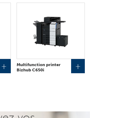
+
+
Multifunction printer
Bizhub C650i
vez vos