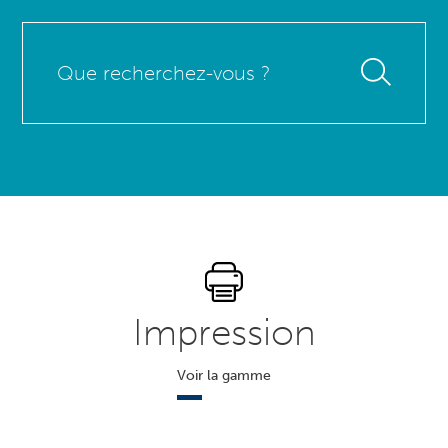
Que
recherchez-
vous
?
Impression
Voir la gamme