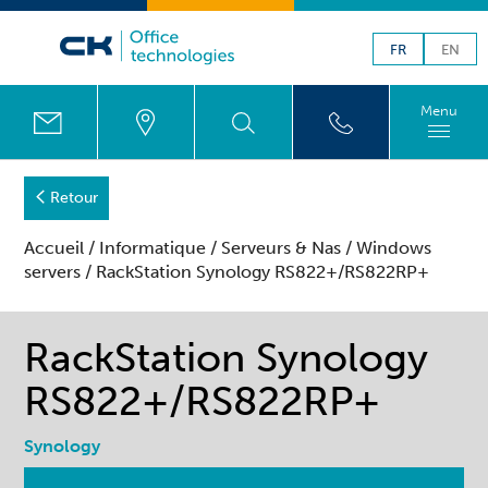
FR
EN
Menu
Retour
Accueil
/
Informatique
/
Serveurs & Nas
/
Windows
servers
/ RackStation Synology RS822+​/​RS822RP+
RackStation Synology
RS822+​/​RS822RP+
Synology